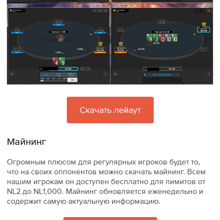
Скачать лейаут
Майнинг
Огромным плюсом для регулярных игроков будет то,
что на своих оппонентов можно скачать майнинг. Всем
нашим игрокам он доступен бесплатно для лимитов от
NL2 до NL1,000. Майнинг обновляется еженедельно и
содержит самую актуальную информацию.