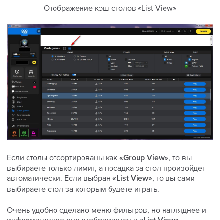
Отображение кэш-столов «List View»
Если столы отсортированы как
, то вы
«Group View»
выбираете только лимит, а посадка за стол произойдет
автоматически. Если выбран
, то вы сами
«List View»
выбираете стол за которым будете играть.
Очень удобно сделано меню фильтров, но нагляднее и
информативнее оно отображается в
.