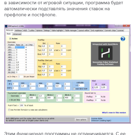
в зависимости от игровой ситуации, программа будет
автоматически подставлять значения ставок на
префлопе и постфлопе.
Этим функционал программы не ограничивается. С ее