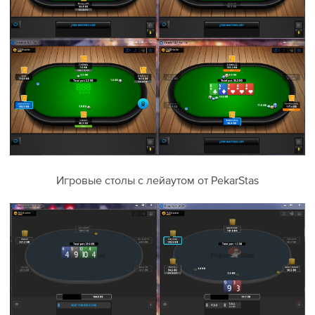
Игровые столы с лейаутом от PekarStas