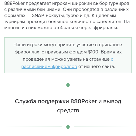
888Poker предлагает игрокам широкий выбор турниров
с различными бай-инами. Они проводятся в различных
форматах — SNAP, нокауты, турбо и т.д. К целевым
турнирам проходит большое количество сателлитов. На
многие из них можно отобраться через фрироллы.
Наши игроки могут принять участие в приватных
фрироллах с призовым фондом $100. Время их
проведения можно узнать на странице
с
расписанием фрироллов
от нашего сайта.
Служба поддержки 888Poker и вывод
средств