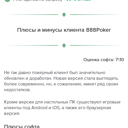
Плюсы и минусы клиента 888Poker
Оценка софта: 7\10
Не так давно покерный клиент был значительно
обновлен и доработан. Новая версия стала выглядеть
более современно, но, к сожалению, имеет ряд своих
недостатков.
Кроме версии для настольных ПК существуют игровые
клиенты под Android и iOS, а также его браузерная
версия.
Плюсы софта