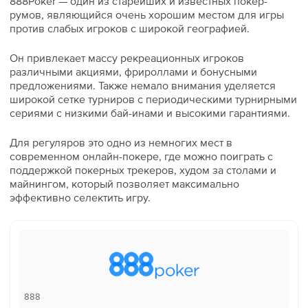
888Poker — один из старейших и известных покер-
румов, являющийся очень хорошим местом для игры
против слабых игроков с широкой географией.
Он привлекает массу рекреационных игроков
различными акциями, фрироллами и бонусными
предложениями. Также немало внимания уделяется
широкой сетке турниров с периодическими турнирными
сериями с низкими бай-инами и высокими гарантиями.
Для регуляров это одно из немногих мест в
современном онлайн-покере, где можно поиграть с
поддержкой покерных трекеров, худом за столами и
майнингом, который позволяет максимально
эффективно селектить игру.
888