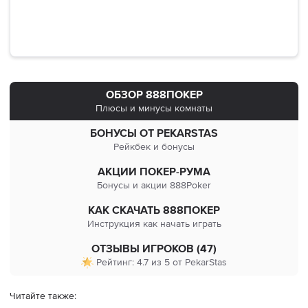
ОБЗОР 888ПОКЕР
Плюсы и минусы комнаты
БОНУСЫ ОТ PEKARSTAS
Рейкбек и бонусы
АКЦИИ ПОКЕР-РУМА
Бонусы и акции 888Poker
КАК СКАЧАТЬ 888ПОКЕР
Инструкция как начать играть
ОТЗЫВЫ ИГРОКОВ
(47)
Рейтинг: 4.7 из 5 от PekarStas
Читайте также: