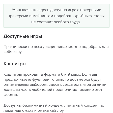
Учитывая, что здесь доступна игра с покерными
трекерами и майнингом подобрать «рыбные» столы
не составит особого труда.
Доступные игры
Практически во всех дисциплинах можно подобрать для
себя игру.
Кэш-игры
Кэш-игры проходят в формате 6 и 9-макс. Если вы
предпочитаете фулл-ринг столы, то восьмерки будут
оптимальным выбором, здесь всегда есть игра за ними.
Большая часть любителей предпочитает именно этот
формат.
Доступны безлимитный холдем, лимитный холдем, пот-
лимитная омаха и омаха хай-лоу.